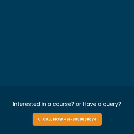
Interested in a course? or Have a query?
CALL NOW +91-9958868874